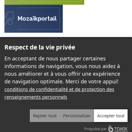
Mozaïkportail
ÉCOLE LE PETIT PRINCE
Respect de la vie privée
44, rue Juan-Les-Pins
En acceptant de nous partager certaines
Gatineau, QC J8T 6H2
informations de navigation, vous nous aidez à
nous améliorer et à vous offrir une expérience
de navigation optimale. Merci de votre appui!
Téléphone:
819 568-3777
conditions de confidentialité et de protection des
Télécopieur:
819 568-4441
renseignements personnels
Courriel:
petitprince@cssd.gouv.qc.ca
Rejeter tout
Personnaliser
Accepter tout
2026 - Tous droits réservés. © École Le Petit Prince
Propulsé par