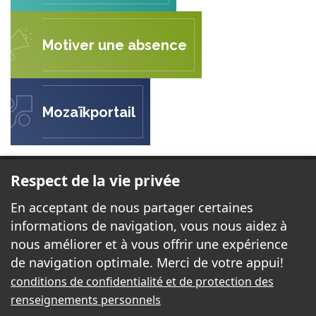
Motiver une absence
Mozaïkportail
ÉCOLE LE PETIT PRINCE
Respect de la vie privée
44, rue Juan-Les-Pins
En acceptant de nous partager certaines
Gatineau, QC J8T 6H2
informations de navigation, vous nous aidez à
nous améliorer et à vous offrir une expérience
de navigation optimale. Merci de votre appui!
Téléphone:
819 568-3777
conditions de confidentialité et de protection des
Télécopieur:
819 568-4441
renseignements personnels
Courriel:
petitprince@cssd.gouv.qc.ca