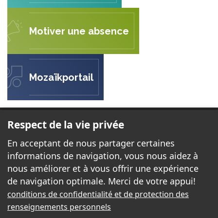
Motiver une absence
Mozaïkportail
ÉCOLE LE PETIT PRINCE
Respect de la vie privée
44, rue Juan-Les-Pins
En acceptant de nous partager certaines
Gatineau, QC J8T 6H2
informations de navigation, vous nous aidez à
nous améliorer et à vous offrir une expérience
de navigation optimale. Merci de votre appui!
Téléphone:
819 568-3777
conditions de confidentialité et de protection des
Télécopieur:
819 568-4441
renseignements personnels
Courriel:
petitprince@cssd.gouv.qc.ca