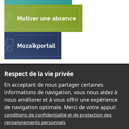
Motiver une absence
Mozaïkportail
ÉCOLE LE PETIT PRINCE
Respect de la vie privée
44, rue Juan-Les-Pins
En acceptant de nous partager certaines
Gatineau, QC J8T 6H2
informations de navigation, vous nous aidez à
nous améliorer et à vous offrir une expérience
de navigation optimale. Merci de votre appui!
Téléphone:
819 568-3777
conditions de confidentialité et de protection des
Télécopieur:
819 568-4441
renseignements personnels
Courriel:
petitprince@cssd.gouv.qc.ca